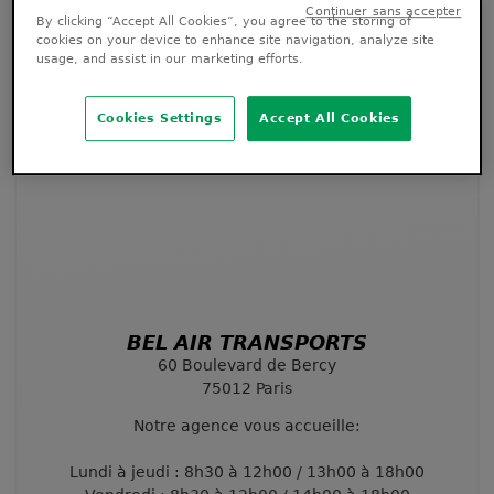
By clicking “Accept All Cookies”, you agree to the storing of
cookies on your device to enhance site navigation, analyze site
usage, and assist in our marketing efforts.
Cookies Settings
Accept All Cookies
BEL AIR TRANSPORTS
60 Boulevard de Bercy
75012 Paris
Notre agence vous accueille:
Lundi à jeudi : 8h30 à 12h00 / 13h00 à 18h00